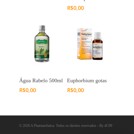
R$
0,00
Água Rabelo 500ml
Euphorbium gotas
R$
0,00
R$
0,00
© 2026 A Pharmacêutica. Todos os direitos reservados - By dC09