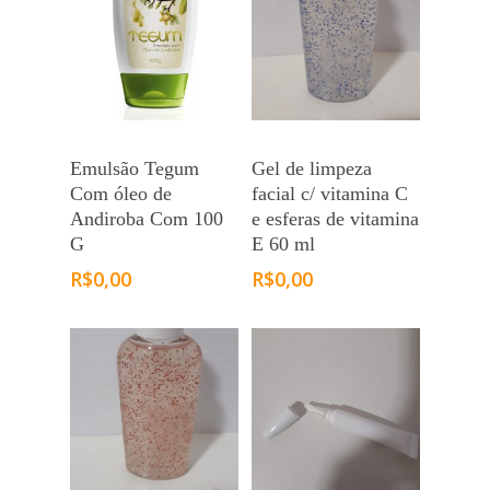
Emulsão Tegum
Gel de limpeza
Com óleo de
facial c/ vitamina C
Andiroba Com 100
e esferas de vitamina
G
E 60 ml
R$
0,00
R$
0,00