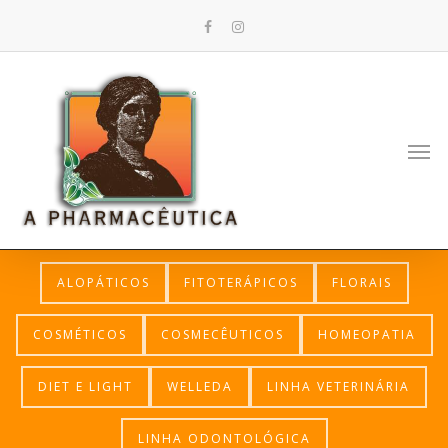
ALOPÁTICOS
FITOTERÁPICOS
FLORAIS
COSMÉTICOS
COSMECÊUTICOS
HOMEOPATIA
DIET E LIGHT
WELLEDA
LINHA VETERINÁRIA
LINHA ODONTOLÓGICA